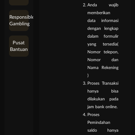
Anda wajib
memberikan
Responsible
data informasi
Gambling
dengan lengkap
dalam formulir
Pusat
yang tersedia(
Bantuan
Nomor telepon,
Nomor dan
Nama Rekening
)
Proses Transaksi
hanya bisa
dilakukan pada
jam bank online.
Proses
Pemindahan
saldo hanya