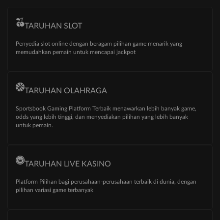
TARUHAN SLOT
Penyedia slot online dengan beragam pilihan game menarik yang
memudahkan pemain untuk mencapai jackpot
TARUHAN OLAHRAGA
Sportsbook Gaming Platform Terbaik menawarkan lebih banyak game,
odds yang lebih tinggi, dan menyediakan pilihan yang lebih banyak
untuk pemain.
TARUHAN LIVE KASINO
Platform Pilihan bagi perusahaan-perusahaan terbaik di dunia, dengan
pilihan variasi game terbanyak