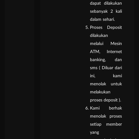
dapat dilakukan
sebanyak 2 kali
dalam sehari.
Proses Deposit
dilakukan
melalui Mesin
ATM, Internet
banking, dan
sms ( Diluar dari
ini, kami
menolak untuk
melakukan
proses deposit ).
Kami berhak
menolak proses
setiap member
yang