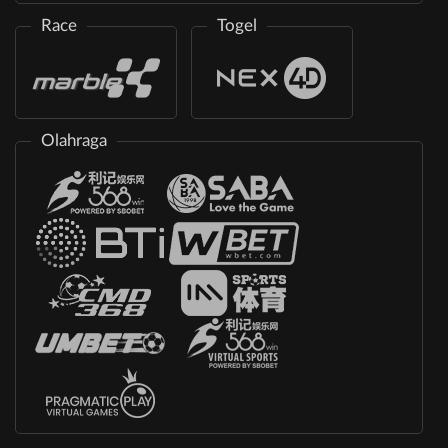
Race
Togel
Olahraga