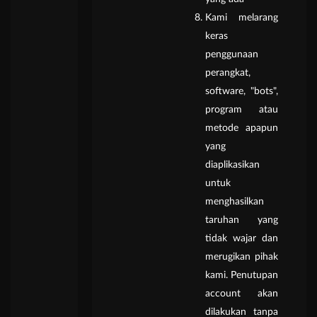
Kami melarang
keras
penggunaan
perangkat,
software, "bots",
program atau
metode apapun
yang
diaplikasikan
untuk
menghasilkan
taruhan yang
tidak wajar dan
merugikan pihak
kami. Penutupan
account akan
dilakukan tanpa