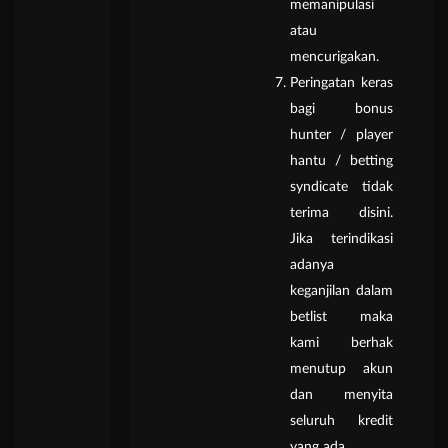
memanipulasi
atau
mencurigakan.
Peringatan keras
bagi bonus
hunter / player
hantu / betting
syndicate tidak
terima disini.
Jika terindikasi
adanya
keganjilan dalam
betlist maka
kami berhak
menutup akun
dan menyita
seluruh kredit
yang ada