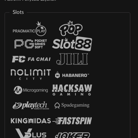
Slots