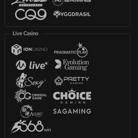
Live Casino