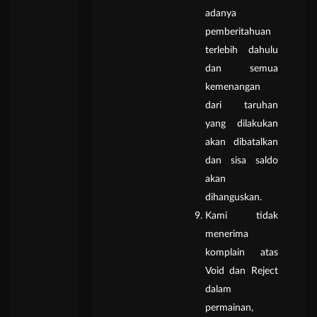
adanya
pemberitahuan
terlebih dahulu
dan semua
kemenangan
dari taruhan
yang dilakukan
akan dibatalkan
dan sisa saldo
akan
dihanguskan.
Kami tidak
menerima
komplain atas
Void dan Reject
dalam
permainan,