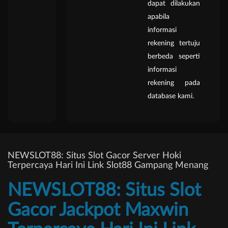
dapat dilakukan
apabila
informasi
rekening tertuju
berbeda seperti
informasi
rekening pada
database kami.
NEWSLOT88: Situs Slot Gacor Server Hoki
Terpercaya Hari Ini Link Slot88 Gampang Menang
NEWSLOT88: Situs Slot
Gacor Jackpot Maxwin