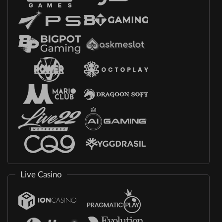
Live Casino