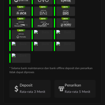
* Selama bank maintenance dan bank offline deposit dan penarikan
tidak dapat diproses
Deposit
Penarikan
Rata-rata 3 Menit
Rata-rata 5 Menit