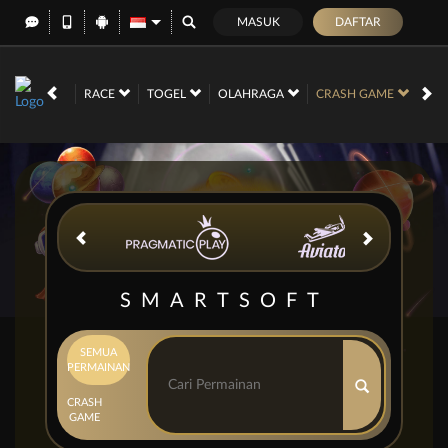
MASUK
DAFTAR
VE CASINO
RACE
TOGEL
OLAHRAGA
CRASH GAME
AR
SMARTSOFT
SEMUA
PERMAINAN
CRASH
GAME