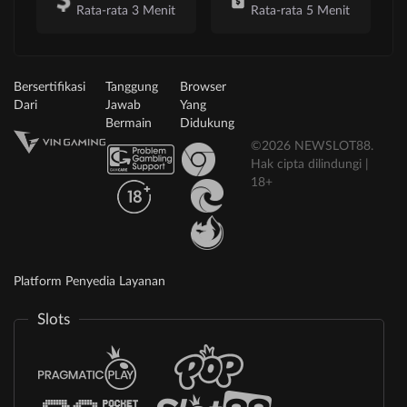
Rata-rata 3 Menit
Rata-rata 5 Menit
Bersertifikasi
Tanggung
Browser
Dari
Jawab
Yang
Bermain
Didukung
©2026 NEWSLOT88.
Hak cipta dilindungi |
18+
Platform Penyedia Layanan
Slots