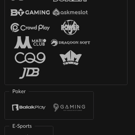
Poker
E-Sports