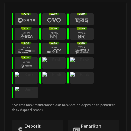
* Selama bank maintenance dan bank offline deposit dan penarikan
tidak dapat diproses
Deposit
Penarikan