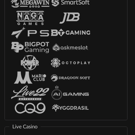
Live Casino