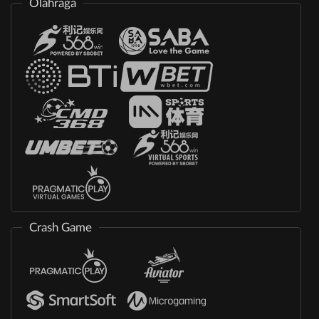
Olahraga
Crash Game