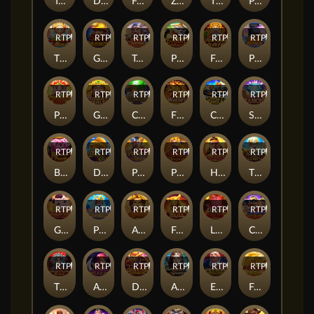
Taichi Lion Dance
Dragon Treasure
Fever 777
Zorro
Three Kings
Pharaoh Treasures
RTP
RTP
85%
RTP
91%
RTP
93%
RTP
87%
RTP
83%
Tianhou Mazu
Gold Rush
Toy Soldiers
Panda Warrior
Fortune Gate
Pirate Attack
RTP
RTP
87%
RTP
RTP
81%
RTP
85%
RTP
Prosperity 168
Great Wealth
Caribbean Treasure
Flame Wolves
Crazy Penguin
Super Diamond
RTP
RTP
94%
RTP
84%
RTP
80%
RTP
84%
RTP
Blossom of Fortune
Dragon Gate
Power Of Thor
Persian Empire
Heracles
The King Of Olympus
RTP
84%
RTP
RTP
82%
RTP
91%
RTP
88%
RTP
91%
Grande Fortune
Poseidon
Apollo
Fortune Bull
Lucky Little Devil
Crazy Thieves
RTP
RTP
79%
RTP
83%
RTP
93%
RTP
84%
RTP
79%
The Unsurpassed Grace
Aladdin
Dancing Dragon
Amazon Queen
Estate Rich Man
Fortune Koi