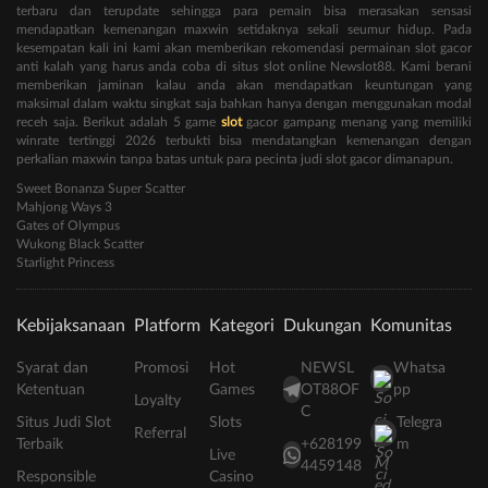
terbaru dan terupdate sehingga para pemain bisa merasakan sensasi
mendapatkan kemenangan maxwin setidaknya sekali seumur hidup. Pada
kesempatan kali ini kami akan memberikan rekomendasi permainan slot gacor
anti kalah yang harus anda coba di situs slot online Newslot88. Kami berani
memberikan jaminan kalau anda akan mendapatkan keuntungan yang
maksimal dalam waktu singkat saja bahkan hanya dengan menggunakan modal
receh saja. Berikut adalah 5 game
slot
gacor gampang menang yang memiliki
winrate tertinggi 2026 terbukti bisa mendatangkan kemenangan dengan
perkalian maxwin tanpa batas untuk para pecinta judi slot gacor dimanapun.
Sweet Bonanza Super Scatter
Mahjong Ways 3
Gates of Olympus
Wukong Black Scatter
Starlight Princess
Kebijaksanaan
Platform
Kategori
Dukungan
Komunitas
Syarat dan
Promosi
Hot
NEWSL
Whatsa
Ketentuan
Games
OT88OF
pp
Loyalty
C
Situs Judi Slot
Slots
Telegra
Referral
Terbaik
+628199
m
Live
4459148
Responsible
Casino