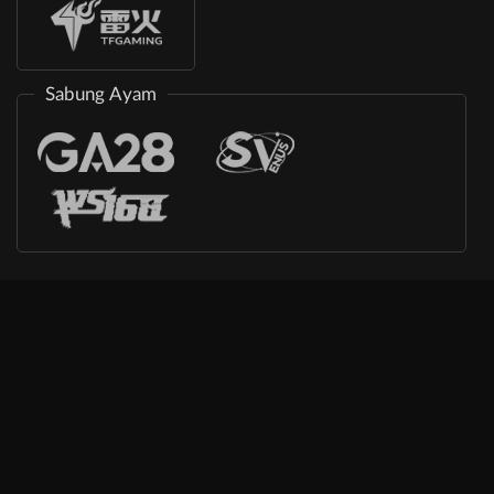
Sabung Ayam