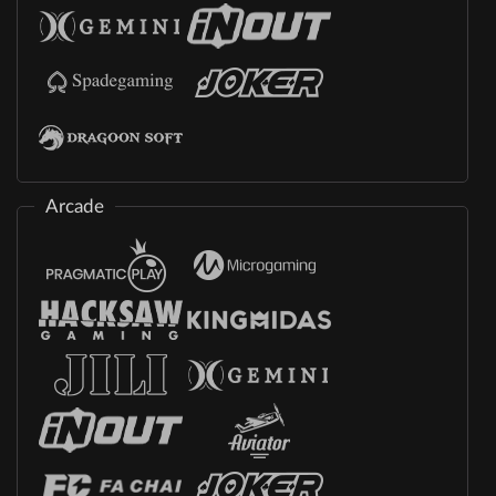
Arcade