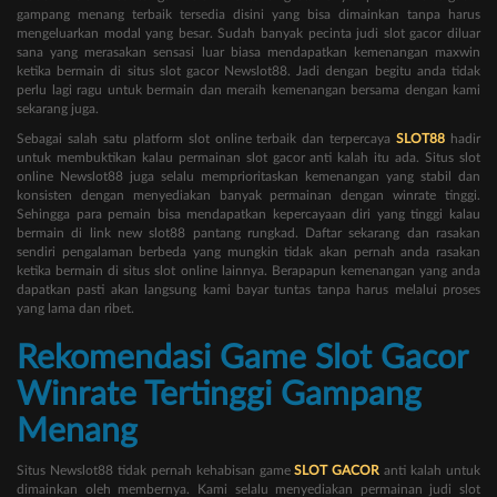
gampang menang terbaik tersedia disini yang bisa dimainkan tanpa harus
mengeluarkan modal yang besar. Sudah banyak pecinta judi slot gacor diluar
sana yang merasakan sensasi luar biasa mendapatkan kemenangan maxwin
ketika bermain di situs slot gacor Newslot88. Jadi dengan begitu anda tidak
perlu lagi ragu untuk bermain dan meraih kemenangan bersama dengan kami
sekarang juga.
Sebagai salah satu platform slot online terbaik dan terpercaya
SLOT88
hadir
untuk membuktikan kalau permainan slot gacor anti kalah itu ada. Situs slot
online Newslot88 juga selalu memprioritaskan kemenangan yang stabil dan
konsisten dengan menyediakan banyak permainan dengan winrate tinggi.
Sehingga para pemain bisa mendapatkan kepercayaan diri yang tinggi kalau
bermain di link new slot88 pantang rungkad. Daftar sekarang dan rasakan
sendiri pengalaman berbeda yang mungkin tidak akan pernah anda rasakan
ketika bermain di situs slot online lainnya. Berapapun kemenangan yang anda
dapatkan pasti akan langsung kami bayar tuntas tanpa harus melalui proses
yang lama dan ribet.
Rekomendasi Game Slot Gacor
Winrate Tertinggi Gampang
Menang
Situs Newslot88 tidak pernah kehabisan game
SLOT GACOR
anti kalah untuk
dimainkan oleh membernya. Kami selalu menyediakan permainan judi slot