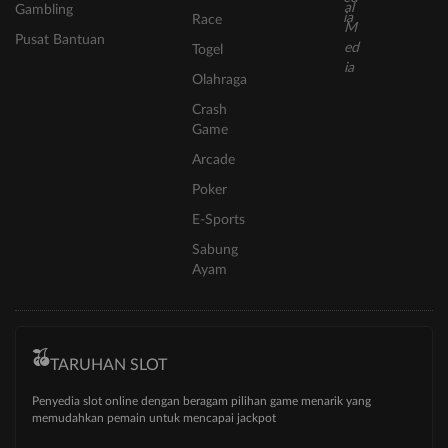
Gambling
Race
Pusat Bantuan
Togel
Olahraga
Crash
Game
Arcade
Poker
E-Sports
Sabung
Ayam
TARUHAN SLOT
Penyedia slot online dengan beragam pilihan game menarik yang
memudahkan pemain untuk mencapai jackpot