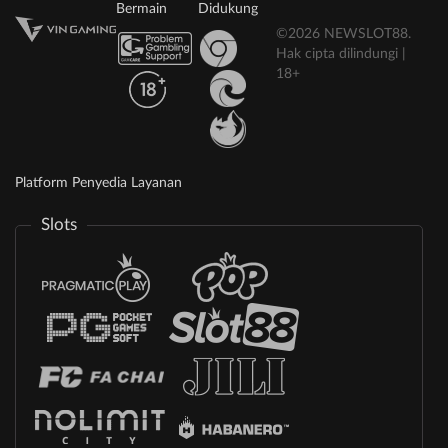
Bermain
Didukung
©2026 NEWSLOT88.
Hak cipta dilindungi |
18+
Platform Penyedia Layanan
Slots