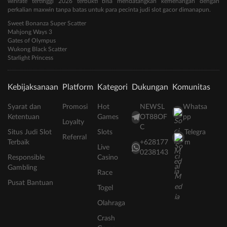
winrate tertinggi 2026 terbukti bisa mendatangkan kemenangan dengan
perkalian maxwin tanpa batas untuk para pecinta judi slot gacor dimanapun.
Sweet Bonanza Super Scatter
Mahjong Ways 3
Gates of Olympus
Wukong Black Scatter
Starlight Princess
Kebijaksanaan
Platform
Kategori
Dukungan
Komunitas
Syarat dan
Promosi
Hot
NEWSL
Whatsa
Ketentuan
Games
OT88OF
pp
Loyalty
C
Situs Judi Slot
Slots
Telegra
Referral
Terbaik
+628177
m
Live
0238143
Responsible
Casino
Gambling
Race
Pusat Bantuan
Togel
Olahraga
Crash