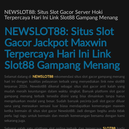
NEWSLOT88: Situs Slot Gacor Server Hoki
Terpercaya Hari Ini Link Slot88 Gampang Menang
NEWSLOT88: Situs Slot
Gacor Jackpot Maxwin
Terpercaya Hari Ini Link
Slot88 Gampang Menang
Selamat datang di
NEWSLOT88
rekomendasi situs slot gacor gampang menang
hari ini dengan kualitas pelayanan terbaik yang menyediakan link new slot88
terpanas 2026. Newslot88 dikenal sebagai situs slot gacor anti kalah yang
mudah meraih keuntungan dalam waktu singkat. Banyak platform slot gacor
gampang menang terbaik tersedia disini yang bisa dimainkan tanpa harus
mengeluarkan modal yang besar. Sudah banyak pecinta judi slot gacor diluar
sana yang merasakan sensasi luar biasa mendapatkan kemenangan maxwin
ketika bermain di situs slot gacor Newslot88. Jadi dengan begitu anda tidak
perlu lagi ragu untuk bermain dan meraih kemenangan bersama dengan kami
sekarang juga.
Sebagai salah satu platform slot online terbaik dan terpercaya
SLOT88
hadir