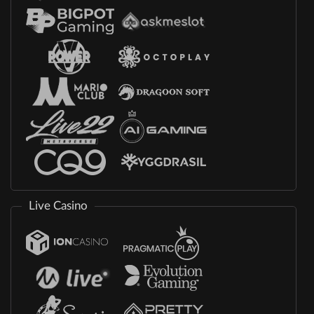
Live Casino