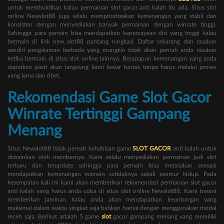
untuk membuktikan kalau permainan slot gacor anti kalah itu ada. Situs slot
online Newslot88 juga selalu memprioritaskan kemenangan yang stabil dan
konsisten dengan menyediakan banyak permainan dengan winrate tinggi.
Sehingga para pemain bisa mendapatkan kepercayaan diri yang tinggi kalau
bermain di link new slot88 pantang rungkad. Daftar sekarang dan rasakan
sendiri pengalaman berbeda yang mungkin tidak akan pernah anda rasakan
ketika bermain di situs slot online lainnya. Berapapun kemenangan yang anda
dapatkan pasti akan langsung kami bayar tuntas tanpa harus melalui proses
yang lama dan ribet.
Rekomendasi Game Slot Gacor
Winrate Tertinggi Gampang
Menang
Situs Newslot88 tidak pernah kehabisan game
SLOT GACOR
anti kalah untuk
dimainkan oleh membernya. Kami selalu menyediakan permainan judi slot
terbaru dan terupdate sehingga para pemain bisa merasakan sensasi
mendapatkan kemenangan maxwin setidaknya sekali seumur hidup. Pada
kesempatan kali ini kami akan memberikan rekomendasi permainan slot gacor
anti kalah yang harus anda coba di situs slot online Newslot88. Kami berani
memberikan jaminan kalau anda akan mendapatkan keuntungan yang
maksimal dalam waktu singkat saja bahkan hanya dengan menggunakan modal
receh saja. Berikut adalah 5 game
slot
gacor gampang menang yang memiliki