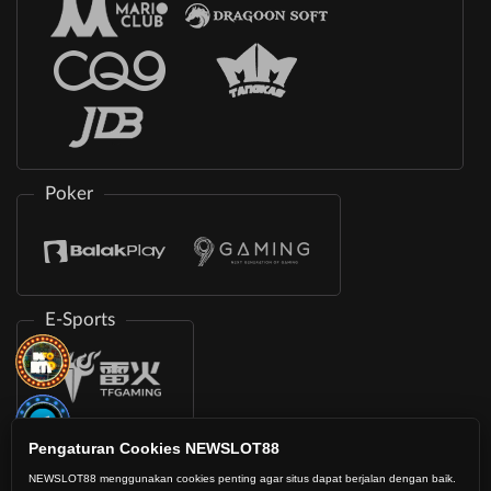
Poker
E-Sports
Sabung Ayam
Pengaturan Cookies NEWSLOT88
NEWSLOT88 menggunakan cookies penting agar situs dapat berjalan dengan baik.