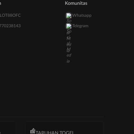
n
Komunitas
LOT88OFC
Whatsapp
770238143
Telegram
O
TARUHAN TOGEL