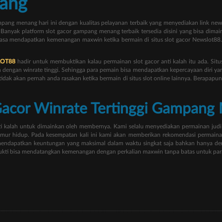
ang
pang menang hari ini dengan kualitas pelayanan terbaik yang menyediakan link new 
Banyak platform slot gacor gampang menang terbaik tersedia disini yang bisa dim
 biasa mendapatkan kemenangan maxwin ketika bermain di situs slot gacor Newslot88.
LOT88
hadir untuk membuktikan kalau permainan slot gacor anti kalah itu ada. Sit
engan winrate tinggi. Sehingga para pemain bisa mendapatkan kepercayaan diri yang
idak akan pernah anda rasakan ketika bermain di situs slot online lainnya. Berapap
acor Winrate Tertinggi Gampang
i kalah untuk dimainkan oleh membernya. Kami selalu menyediakan permainan judi 
r hidup. Pada kesempatan kali ini kami akan memberikan rekomendasi permainan s
mendapatkan keuntungan yang maksimal dalam waktu singkat saja bahkan hanya de
ukti bisa mendatangkan kemenangan dengan perkalian maxwin tanpa batas untuk para