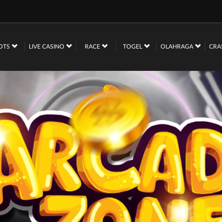
OTS
LIVE CASINO
RACE
TOGEL
OLAHRAGA
CRA