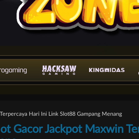
Terpercaya Hari Ini Link Slot88 Gampang Menang
t Gacor Jackpot Maxwin Terp