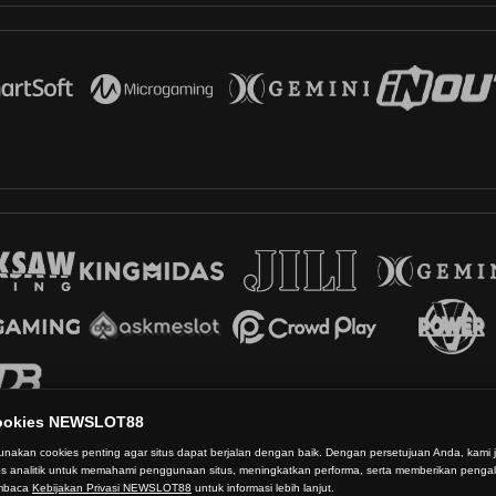
ookies NEWSLOT88
-Sports
Sabung Ayam
an cookies penting agar situs dapat berjalan dengan baik. Dengan persetujuan Anda, kami 
 analitik untuk memahami penggunaan situs, meningkatkan performa, serta memberikan penga
embaca
Kebijakan Privasi NEWSLOT88
untuk informasi lebih lanjut.