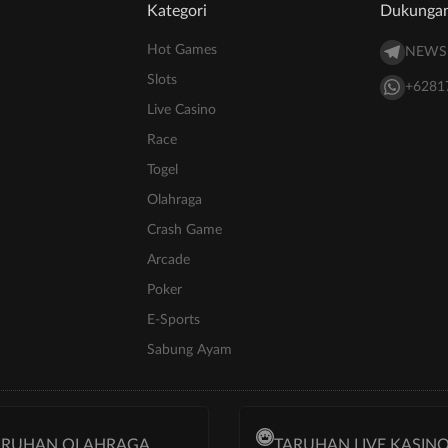
Kategori
Dukunga
Hot Games
NEWS
Slots
+6281
Live Casino
Race
Togel
Olahraga
Crash Game
Arcade
Poker
E-Sports
Sabung Ayam
ARUHAN OLAHRAGA
TARUHAN LIVE KASIN