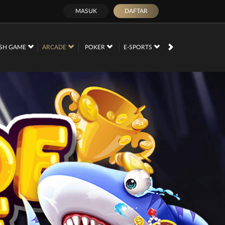
MASUK
DAFTAR
SH GAME
ARCADE
POKER
E-SPORTS
SABUNG AYAM