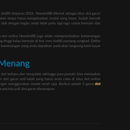
slot88 terpanas 2026. Newslot88 dikenal sebagai situs slot gacor
ainkan tanpa harus mengeluarkan modal yang besar. Sudah banyak
 Jadi dengan begitu anda tidak perlu lagi ragu untuk bermain dan
us slot online Newslot88 juga selalu memprioritaskan kemenangan
 tinggi kalau bermain di link new slot88 pantang rungkad. Daftar
un kemenangan yang anda dapatkan pasti akan langsung kami bayar
 Menang
slot terbaru dan terupdate sehingga para pemain bisa merasakan
lot gacor anti kalah yang harus anda coba di situs slot online
ngan menggunakan modal receh saja. Berikut adalah 5 game
slot
 pecinta judi slot gacor dimanapun.