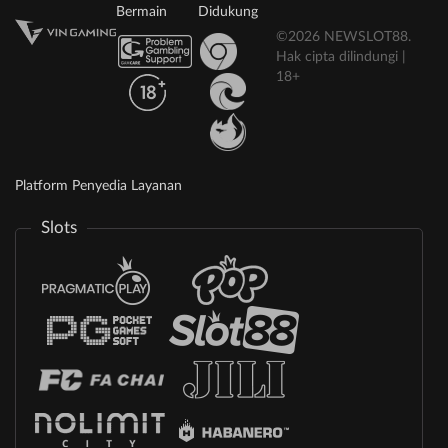
Bermain
Didukung
©2026 NEWSLOT88.
Hak cipta dilindungi |
18+
Platform Penyedia Layanan
Slots