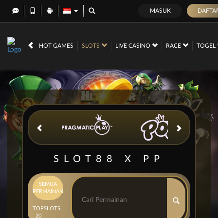
MASUK
DAFTA
IDR
12,743,643,
HOT GAMES
SLOTS
LIVE CASINO
RACE
TOGEL
SLOT88 X PP
SEMUA
PERMAINAN
TOP
SLOTS
20