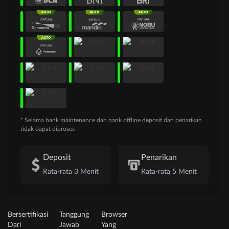
* Selama bank maintenance dan bank offline deposit dan penarikan
tidak dapat diproses
Deposit
Penarikan
Rata-rata 3 Menit
Rata-rata 5 Menit
Bersertifikasi
Tanggung
Browser
Dari
Jawab
Yang