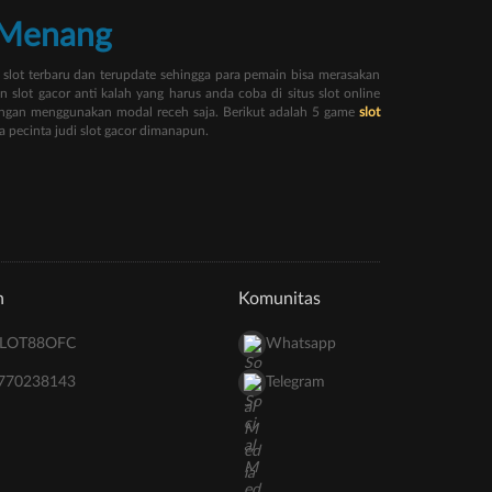
 Menang
slot terbaru dan terupdate sehingga para pemain bisa merasakan
lot gacor anti kalah yang harus anda coba di situs slot online
ngan menggunakan modal receh saja. Berikut adalah 5 game
slot
 pecinta judi slot gacor dimanapun.
n
Komunitas
LOT88OFC
Whatsapp
770238143
Telegram