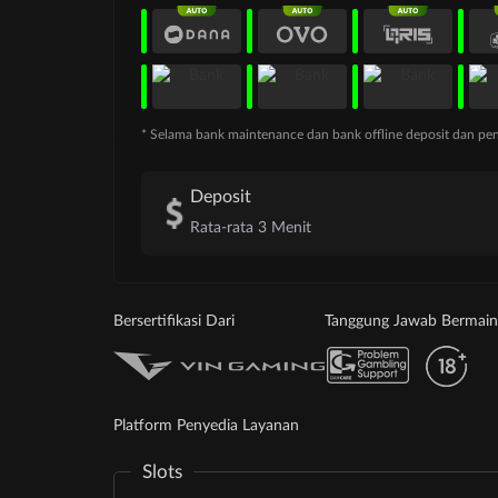
* Selama bank maintenance dan bank offline deposit dan pen
Deposit
Rata-rata 3 Menit
Bersertifikasi Dari
Tanggung Jawab Bermain
Platform Penyedia Layanan
Slots