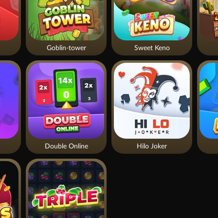
Goblin-tower
Sweet Keno
Double Online
Hilo Joker