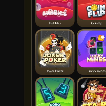
Bubbles
Сoinflip
Joker Poker
Lucky mines