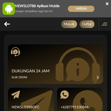
×
NEWSLOT88 Aplikasi Mobile
UNDUH
Jangan tampilkan lagi hari ini
Masuk
Daftar
DUKUNGAN 24 JAM
KLIK DISINI
NEWSLOT88OFC
+6287791100846