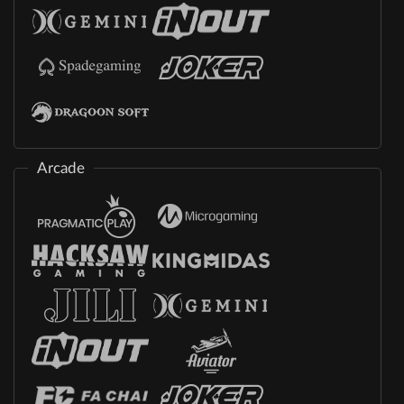
Arcade