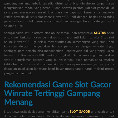
gampang menang terbaik tersedia disini yang bisa dimainkan tanpa harus
mengeluarkan modal yang besar. Sudah banyak pecinta judi slot gacor diluar
sana yang merasakan sensasi luar biasa mendapatkan kemenangan maxwin
ketika bermain di situs slot gacor Newslot88. Jadi dengan begitu anda tidak
perlu lagi ragu untuk bermain dan meraih kemenangan bersama dengan kami
sekarang juga.
Sebagai salah satu platform slot online terbaik dan terpercaya
SLOT88
hadir
untuk membuktikan kalau permainan slot gacor anti kalah itu ada. Situs slot
online Newslot88 juga selalu memprioritaskan kemenangan yang stabil dan
konsisten dengan menyediakan banyak permainan dengan winrate tinggi.
Sehingga para pemain bisa mendapatkan kepercayaan diri yang tinggi kalau
bermain di link new slot88 pantang rungkad. Daftar sekarang dan rasakan
sendiri pengalaman berbeda yang mungkin tidak akan pernah anda rasakan
ketika bermain di situs slot online lainnya. Berapapun kemenangan yang anda
dapatkan pasti akan langsung kami bayar tuntas tanpa harus melalui proses
yang lama dan ribet.
Rekomendasi Game Slot Gacor
Winrate Tertinggi Gampang
Menang
Situs Newslot88 tidak pernah kehabisan game
SLOT GACOR
anti kalah untuk
dimainkan oleh membernya. Kami selalu menyediakan permainan judi slot