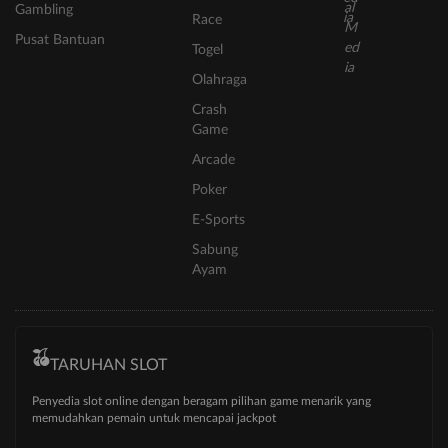
Gambling
Race
Pusat Bantuan
Togel
Olahraga
Crash
Game
Arcade
Poker
E-Sports
Sabung
Ayam
TARUHAN SLOT
Penyedia slot online dengan beragam pilihan game menarik yang
memudahkan pemain untuk mencapai jackpot