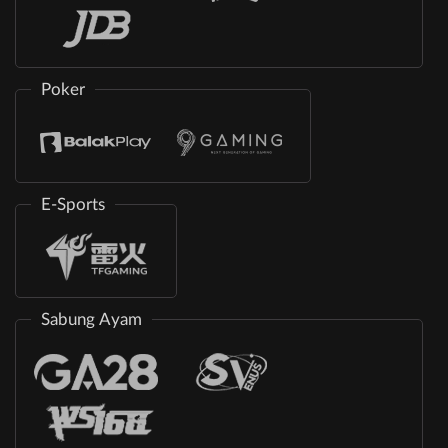
Poker
E-Sports
Sabung Ayam