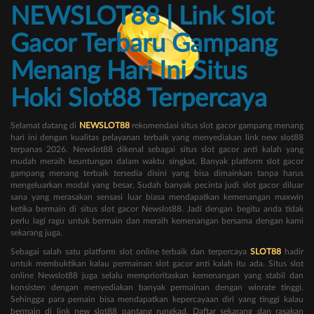
NEWSLOT88 | Link Slot
Gacor Terbaru Gampang
Menang Hari Ini Situs
Hoki Slot88 Terpercaya
Selamat datang di
NEWSLOT88
rekomendasi situs slot gacor gampang menang
hari ini dengan kualitas pelayanan terbaik yang menyediakan link new slot88
terpanas 2026. Newslot88 dikenal sebagai situs slot gacor anti kalah yang
mudah meraih keuntungan dalam waktu singkat. Banyak platform slot gacor
gampang menang terbaik tersedia disini yang bisa dimainkan tanpa harus
mengeluarkan modal yang besar. Sudah banyak pecinta judi slot gacor diluar
sana yang merasakan sensasi luar biasa mendapatkan kemenangan maxwin
ketika bermain di situs slot gacor Newslot88. Jadi dengan begitu anda tidak
perlu lagi ragu untuk bermain dan meraih kemenangan bersama dengan kami
sekarang juga.
Sebagai salah satu platform slot online terbaik dan terpercaya
SLOT88
hadir
untuk membuktikan kalau permainan slot gacor anti kalah itu ada. Situs slot
online Newslot88 juga selalu memprioritaskan kemenangan yang stabil dan
konsisten dengan menyediakan banyak permainan dengan winrate tinggi.
Sehingga para pemain bisa mendapatkan kepercayaan diri yang tinggi kalau
bermain di link new slot88 pantang rungkad. Daftar sekarang dan rasakan