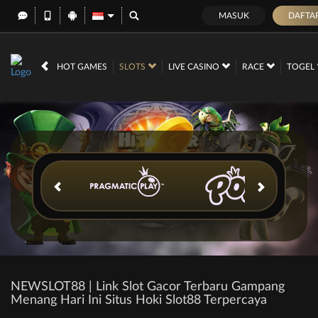
MASUK
DAFTA
IDR
12,669,763,
HOT GAMES
SLOTS
LIVE CASINO
RACE
TOGEL
NEWSLOT88 | Link Slot Gacor Terbaru Gampang
Menang Hari Ini Situs Hoki Slot88 Terpercaya