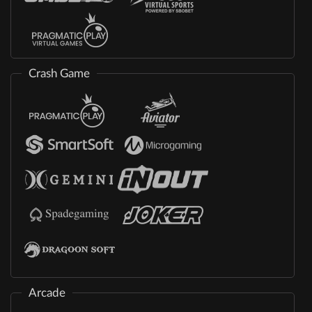
Crash Game
Arcade