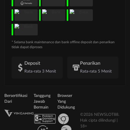
* Selama bank maintenance dan bank offline deposit dan penarikan
tidak dapat diproses
Deposit
Penarikan
Rata-rata 3 Menit
Rata-rata 5 Menit
Bersertifikasi
Tanggung
Browser
Dari
Jawab
Yang
Bermain
Didukung
©2026 NEWSLOT88.
Hak cipta dilindungi |
18+