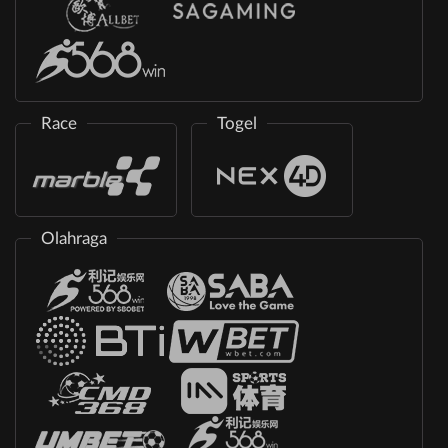
Race
Togel
Olahraga