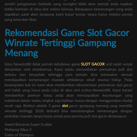
sendiri pengalaman berbeda yang mungkin tidak akan pernah anda rasakan
ketika bermain di situs slot online lainnya. Berapapun kemenangan yang anda
dapatkan pasti akan langsung kami bayar tuntas tanpa harus melalui proses
yang lama dan ribet.
Rekomendasi Game Slot Gacor
Winrate Tertinggi Gampang
Menang
Situs Newslot88 tidak pernah kehabisan game
SLOT GACOR
anti kalah untuk
dimainkan oleh membernya. Kami selalu menyediakan permainan judi slot
terbaru dan terupdate sehingga para pemain bisa merasakan sensasi
mendapatkan kemenangan maxwin setidaknya sekali seumur hidup. Pada
kesempatan kali ini kami akan memberikan rekomendasi permainan slot gacor
anti kalah yang harus anda coba di situs slot online Newslot88. Kami berani
memberikan jaminan kalau anda akan mendapatkan keuntungan yang
maksimal dalam waktu singkat saja bahkan hanya dengan menggunakan modal
receh saja. Berikut adalah 5 game
slot
gacor gampang menang yang memiliki
winrate tertinggi 2026 terbukti bisa mendatangkan kemenangan dengan
perkalian maxwin tanpa batas untuk para pecinta judi slot gacor dimanapun.
Sweet Bonanza Super Scatter
Mahjong Ways 3
Gates of Olympus