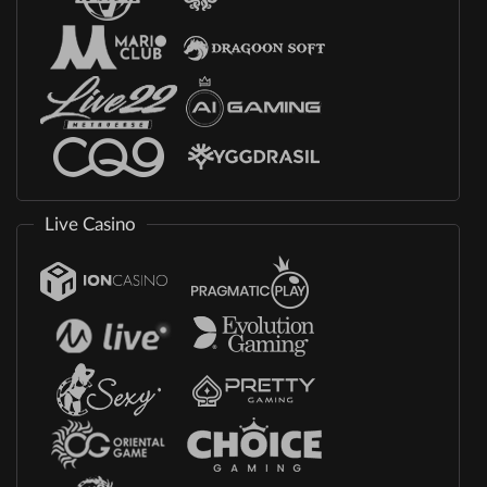
Live Casino