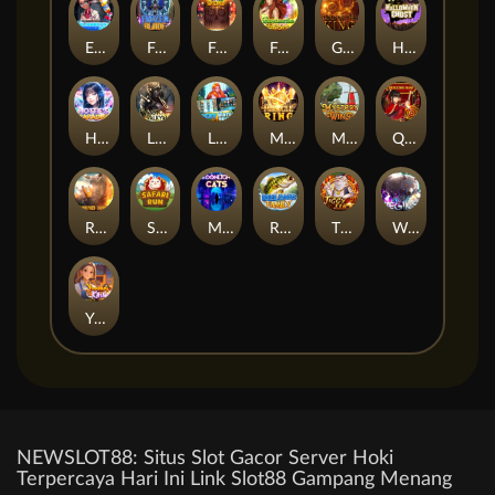
Elizabeth Lab
Frozen Blade
Festival of the Dead
Fantastic Faries
Gold of the King
Halloween Ghost
Hottie’s Paradise
Last Valkyrie
Lucky Waterfalls
Miracle Ring
Mystery Wind
Queen's Bow
Rhino King
Safari Run
Moonlight Cats
Reel Bass Family
Tiggy Luck
Wolf Begins
Yummy Kitchen
NEWSLOT88: Situs Slot Gacor Server Hoki
Terpercaya Hari Ini Link Slot88 Gampang Menang