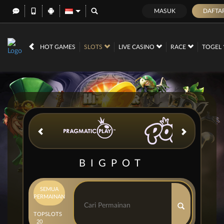
MASUK
DAFTA
IDR
12,739,558,
HOT GAMES
SLOTS
LIVE CASINO
RACE
TOGEL
BIGPOT
SEMUA
PERMAINAN
TOP
SLOTS
20