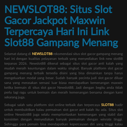
NEWSLOT88: Situs Slot
Gacor Jackpot Maxwin
Terpercaya Hari Ini Link
Slot88 Gampang Menang
Selamat datang di
NEWSLOT88
rekomendasi situs slot gacor gampang menang
hari ini dengan kualitas pelayanan terbaik yang menyediakan link new slot88
terpanas 2026. Newslot88 dikenal sebagai situs slot gacor anti kalah yang
mudah meraih keuntungan dalam waktu singkat. Banyak platform slot gacor
gampang menang terbaik tersedia disini yang bisa dimainkan tanpa harus
mengeluarkan modal yang besar. Sudah banyak pecinta judi slot gacor diluar
sana yang merasakan sensasi luar biasa mendapatkan kemenangan maxwin
ketika bermain di situs slot gacor Newslot88. Jadi dengan begitu anda tidak
perlu lagi ragu untuk bermain dan meraih kemenangan bersama dengan kami
sekarang juga.
Sebagai salah satu platform slot online terbaik dan terpercaya
SLOT88
hadir
untuk membuktikan kalau permainan slot gacor anti kalah itu ada. Situs slot
online Newslot88 juga selalu memprioritaskan kemenangan yang stabil dan
konsisten dengan menyediakan banyak permainan dengan winrate tinggi.
Sehingga para pemain bisa mendapatkan kepercayaan diri yang tinggi kalau