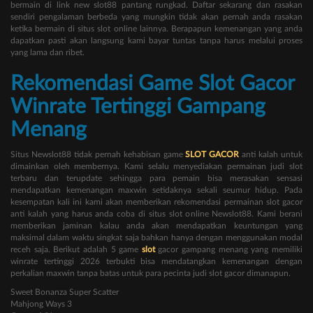
bermain di link new slot88 pantang rungkad. Daftar sekarang dan rasakan
sendiri pengalaman berbeda yang mungkin tidak akan pernah anda rasakan
ketika bermain di situs slot online lainnya. Berapapun kemenangan yang anda
dapatkan pasti akan langsung kami bayar tuntas tanpa harus melalui proses
yang lama dan ribet.
Rekomendasi Game Slot Gacor
Winrate Tertinggi Gampang
Menang
Situs Newslot88 tidak pernah kehabisan game
SLOT GACOR
anti kalah untuk
dimainkan oleh membernya. Kami selalu menyediakan permainan judi slot
terbaru dan terupdate sehingga para pemain bisa merasakan sensasi
mendapatkan kemenangan maxwin setidaknya sekali seumur hidup. Pada
kesempatan kali ini kami akan memberikan rekomendasi permainan slot gacor
anti kalah yang harus anda coba di situs slot online Newslot88. Kami berani
memberikan jaminan kalau anda akan mendapatkan keuntungan yang
maksimal dalam waktu singkat saja bahkan hanya dengan menggunakan modal
receh saja. Berikut adalah 5 game
slot
gacor gampang menang yang memiliki
winrate tertinggi 2026 terbukti bisa mendatangkan kemenangan dengan
perkalian maxwin tanpa batas untuk para pecinta judi slot gacor dimanapun.
Sweet Bonanza Super Scatter
Mahjong Ways 3