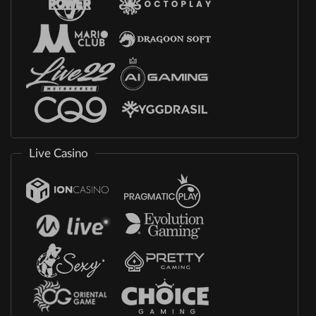
Live Casino