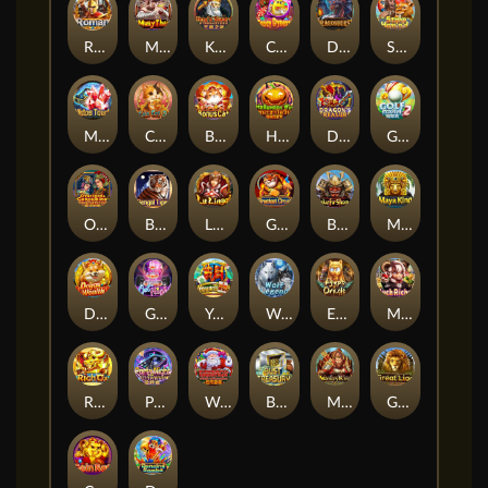
Roman
Muay Thai
King's Sword
Candy Dynasty
Dragonburst
Stone Hominid
Midas Touch
Coin Cat 2
Bonus Cat
Halloween Win
Dragon's Treasure
Golf 2
Overlord & Concubine
Bengal Tiger
LU LING QI
Greatest Circus
Bakufu Shogun
Maya King
Doggy Wealth
Get High
You Will Win
Wolf Legend
Egypt Oracle
Much Richer
Rich Ox
Party Night
Wonderful Christmas
Bust Treasury
Monkey King
Great Lion