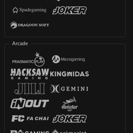
Arcade