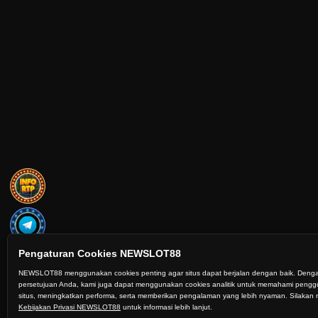
Pengaturan Cookies NEWSLOT88
NEWSLOT88 menggunakan cookies penting agar situs dapat berjalan dengan baik. Deng
persetujuan Anda, kami juga dapat menggunakan cookies analitik untuk memahami peng
situs, meningkatkan performa, serta memberikan pengalaman yang lebih nyaman. Silaka
Kebijakan Privasi NEWSLOT88
untuk informasi lebih lanjut.