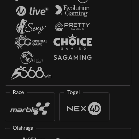
Race
Togel
Olahraga