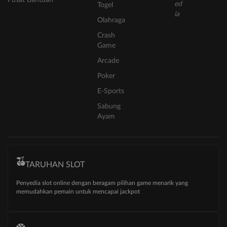
Pusat Bantuan
Togel
Olahraga
Crash
Game
Arcade
Poker
E-Sports
Sabung
Ayam
TARUHAN SLOT
Penyedia slot online dengan beragam pilihan game menarik yang
memudahkan pemain untuk mencapai jackpot