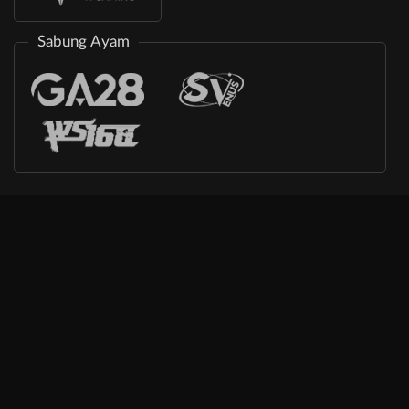
Sabung Ayam