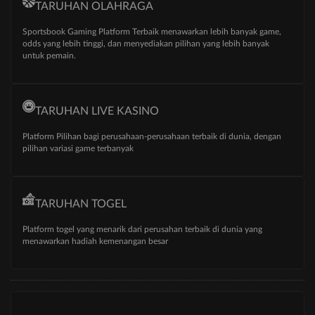
TARUHAN OLAHRAGA
Sportsbook Gaming Platform Terbaik menawarkan lebih banyak game,
odds yang lebih tinggi, dan menyediakan pilihan yang lebih banyak
untuk pemain.
TARUHAN LIVE KASINO
Platform Pilihan bagi perusahaan-perusahaan terbaik di dunia, dengan
pilihan variasi game terbanyak
TARUHAN TOGEL
Platform togel yang menarik dari perusahan terbaik di dunia yang
menawarkan hadiah kemenangan besar