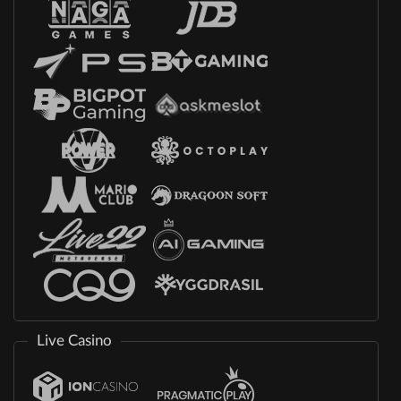
Live Casino