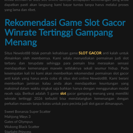
dapatkan pasti akan langsung kami bayar tuntas tanpa harus melalui proses
yang lama dan ribet.
Rekomendasi Game Slot Gacor
Winrate Tertinggi Gampang
Menang
Situs Newslot88 tidak pernah kehabisan game
SLOT GACOR
anti kalah untuk
dimainkan oleh membernya. Kami selalu menyediakan permainan judi slot
terbaru dan terupdate sehingga para pemain bisa merasakan sensasi
mendapatkan kemenangan maxwin setidaknya sekali seumur hidup. Pada
kesempatan kali ini kami akan memberikan rekomendasi permainan slot gacor
anti kalah yang harus anda coba di situs slot online Newslot88. Kami berani
memberikan jaminan kalau anda akan mendapatkan keuntungan yang
maksimal dalam waktu singkat saja bahkan hanya dengan menggunakan modal
receh saja. Berikut adalah 5 game
slot
gacor gampang menang yang memiliki
winrate tertinggi 2026 terbukti bisa mendatangkan kemenangan dengan
perkalian maxwin tanpa batas untuk para pecinta judi slot gacor dimanapun.
Sweet Bonanza Super Scatter
Mahjong Ways 3
Gates of Olympus
Wukong Black Scatter
Starlight Princess