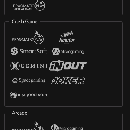
Crash Game
Arcade