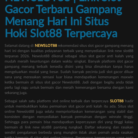
Gacor Terbaru Gampang
Menang Hari Ini Situs
Hoki Slot88 Terpercaya
Selamat datang di
NEWSLOT88
rekomendasi situs slot gacor gampang menang
hari ini dengan kualitas pelayanan terbaik yang menyediakan link new slot88
terpanas 2026. Newslot88 dikenal sebagai situs slot gacor anti kalah yang
mudah meraih keuntungan dalam waktu singkat. Banyak platform slot gacor
gampang menang terbaik tersedia disini yang bisa dimainkan tanpa harus
mengeluarkan modal yang besar. Sudah banyak pecinta judi slot gacor diluar
sana yang merasakan sensasi luar biasa mendapatkan kemenangan maxwin
ketika bermain di situs slot gacor Newslot88. Jadi dengan begitu anda tidak
perlu lagi ragu untuk bermain dan meraih kemenangan bersama dengan kami
sekarang juga.
Sebagai salah satu platform slot online terbaik dan terpercaya
SLOT88
hadir
untuk membuktikan kalau permainan slot gacor anti kalah itu ada. Situs slot
online Newslot88 juga selalu memprioritaskan kemenangan yang stabil dan
konsisten dengan menyediakan banyak permainan dengan winrate tinggi.
Sehingga para pemain bisa mendapatkan kepercayaan diri yang tinggi kalau
bermain di link new slot88 pantang rungkad. Daftar sekarang dan rasakan
sendiri pengalaman berbeda yang mungkin tidak akan pernah anda rasakan
ketika bermain di situs slot online lainnya. Berapapun kemenangan yang anda