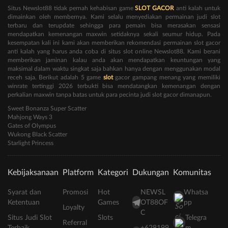
Situs Newslot88 tidak pernah kehabisan game
SLOT GACOR
anti kalah untuk
dimainkan oleh membernya. Kami selalu menyediakan permainan judi slot
terbaru dan terupdate sehingga para pemain bisa merasakan sensasi
mendapatkan kemenangan maxwin setidaknya sekali seumur hidup. Pada
kesempatan kali ini kami akan memberikan rekomendasi permainan slot gacor
anti kalah yang harus anda coba di situs slot online Newslot88. Kami berani
memberikan jaminan kalau anda akan mendapatkan keuntungan yang
maksimal dalam waktu singkat saja bahkan hanya dengan menggunakan modal
receh saja. Berikut adalah 5 game
slot
gacor gampang menang yang memiliki
winrate tertinggi 2026 terbukti bisa mendatangkan kemenangan dengan
perkalian maxwin tanpa batas untuk para pecinta judi slot gacor dimanapun.
Sweet Bonanza Super Scatter
Mahjong Ways 3
Gates of Olympus
Wukong Black Scatter
Starlight Princess
Kebijaksanaan
Platform
Kategori
Dukungan
Komunitas
Syarat dan
Promosi
Hot
NEWSL
Whatsa
Ketentuan
Games
OT88OF
pp
Loyalty
C
Situs Judi Slot
Slots
Telegra
Referral
Terbaik
+628199
m