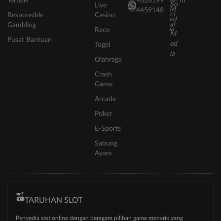
Terbaik
+628199
m
Live
4459148
Responsible
Casino
Gambling
Race
Pusat Bantuan
Togel
Olahraga
Crash
Game
Arcade
Poker
E-Sports
Sabung
Ayam
TARUHAN SLOT
Penyedia slot online dengan beragam pilihan game menarik yang