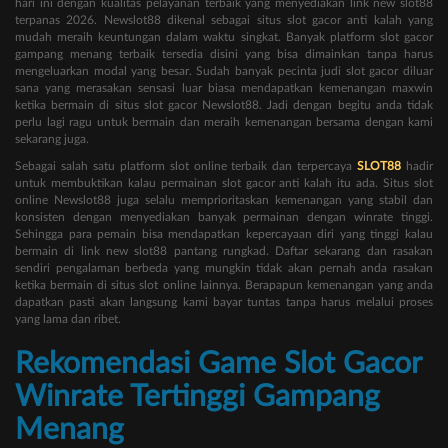
hari ini dengan kualitas pelayanan terbaik yang menyediakan link new slot88
terpanas 2026. Newslot88 dikenal sebagai situs slot gacor anti kalah yang
mudah meraih keuntungan dalam waktu singkat. Banyak platform slot gacor
gampang menang terbaik tersedia disini yang bisa dimainkan tanpa harus
mengeluarkan modal yang besar. Sudah banyak pecinta judi slot gacor diluar
sana yang merasakan sensasi luar biasa mendapatkan kemenangan maxwin
ketika bermain di situs slot gacor Newslot88. Jadi dengan begitu anda tidak
perlu lagi ragu untuk bermain dan meraih kemenangan bersama dengan kami
sekarang juga.
Sebagai salah satu platform slot online terbaik dan terpercaya
SLOT88
hadir
untuk membuktikan kalau permainan slot gacor anti kalah itu ada. Situs slot
online Newslot88 juga selalu memprioritaskan kemenangan yang stabil dan
konsisten dengan menyediakan banyak permainan dengan winrate tinggi.
Sehingga para pemain bisa mendapatkan kepercayaan diri yang tinggi kalau
bermain di link new slot88 pantang rungkad. Daftar sekarang dan rasakan
sendiri pengalaman berbeda yang mungkin tidak akan pernah anda rasakan
ketika bermain di situs slot online lainnya. Berapapun kemenangan yang anda
dapatkan pasti akan langsung kami bayar tuntas tanpa harus melalui proses
yang lama dan ribet.
Rekomendasi Game Slot Gacor
Winrate Tertinggi Gampang
Menang